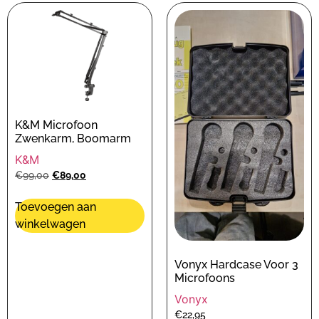
K&M Microfoon
Zwenkarm, Boomarm
K&M
€
99,00
€
89,00
Toevoegen aan
winkelwagen
Vonyx Hardcase Voor 3
Microfoons
Vonyx
€
22,95