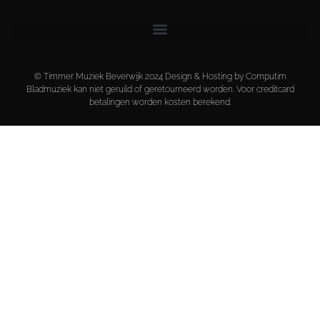
© Timmer Muziek Beverwijk 2024 Design & Hosting by Computim
Bladmuziek kan niet geruild of geretourneerd worden. Voor creditcard
betalingen worden kosten berekend.