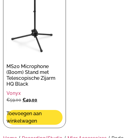
MS20 Microphone
(Boom) Stand met
Telescopische Zijarm
HQ Black
Vonyx
€
59,00
€
49,00
Toevoegen aan
winkelwagen