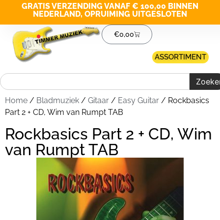
GRATIS VERZENDING VANAF € 100,00 BINNEN
NEDERLAND, OPRUIMING UITGESLOTEN
€
0,00
ASSORTIMENT
Zoeke
Home
/
Bladmuziek
/
Gitaar
/
Easy Guitar
/ Rockbasics
Part 2 + CD, Wim van Rumpt TAB
Rockbasics Part 2 + CD, Wim
van Rumpt TAB