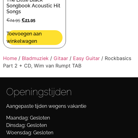
Songbook Acoustic Hit
Songs
€
24,95
€
21,95
Toevoegen aan
winkelwagen
Home
/
Bladmuziek
/
Gitaar
/
Easy Guitar
/ Rockbasics
Part 2 + CD, Wim van Rumpt TAB
Openingstijden
Aangepaste tijden wegens vakantie
Maandag: Gesloten
Dinsdag: Gesloten
Woensdag: Gesloten