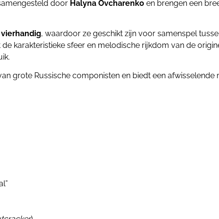
n samengesteld door
Halyna Ovcharenko
en brengen een breed
 vierhandig
, waardoor ze geschikt zijn voor samenspel tusse
de karakteristieke sfeer en melodische rijkdom van de origin
ik.
an grote Russische componisten en biedt een afwisselende mi
al”
tcracker
)