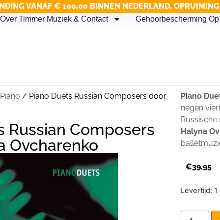
NDING VANAF € 100,00 BINNEN NEDERLAND, OPRUIMIN
Over Timmer Muziek & Contact
Gehoorbescherming Op 
Piano
/ Piano Duets Russian Composers door
Piano Due
negen vier
Russische 
s Russian Composers
Halyna O
a Ovcharenko
balletmuzi
€
39,95
Levertijd: 