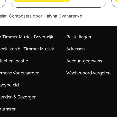
ssian Composers door Halyna Ovcharenko
r Timmer Muziek Beverwijk
Bestellingen
nenkijken bij Timmer Muziek
Adressen
act en locatie
Accountgegevens
emene Voorwaarden
Wachtwoord vergeten
vacybeleid
zenden & Bezorgen
ourneren