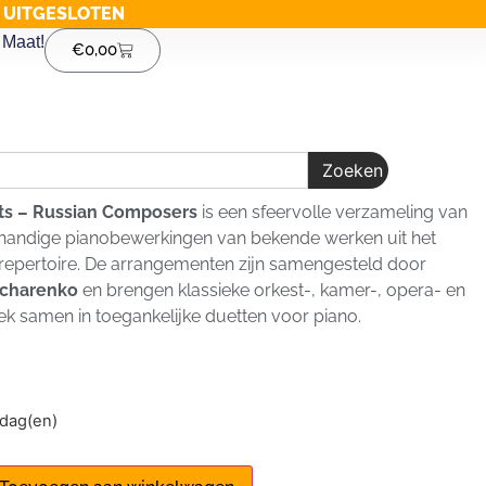
G UITGESLOTEN
Maat!
€
0,00
Zoeken
ts – Russian Composers
is een sfeervolle verzameling van
handige pianobewerkingen van bekende werken uit het
repertoire. De arrangementen zijn samengesteld door
vcharenko
en brengen klassieke orkest-, kamer-, opera- en
ek samen in toegankelijke duetten voor piano.
1 dag(en)