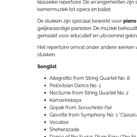
klassieke repertoire. De arrangementen zij
kamermuziek tot opera en ballet.
De stukken zijn speciaal bewerkt voor
piano
gelijkwaardige pianisten. De muziek behoudt 
gemaakt voor educatief en uitvoerend gebru
Het repertoire omvat onder andere werken v
stukken.
Songlist
Allegretto from String Quartet No. 8
Polovtsian Dance No. 1
Nocturne from String Quartet No. 2
Kamarinskaya
Gopak from
Sorochintsi Fair
Gavotte from Symphony No. 1 “Classic
Vocalise
Sheherazade
Dance of the Sugar-Plum Fairy (
The Nu