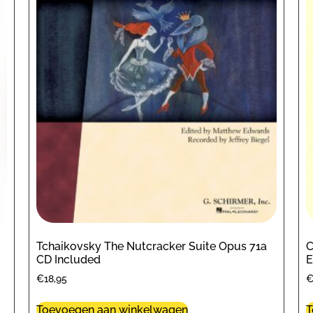
Tchaikovsky The Nutcracker Suite Opus 71a
C
CD Included
E
€
18,95
Toevoegen aan winkelwagen
T