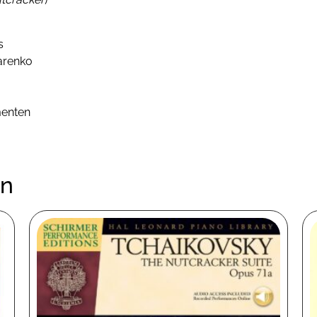
s
arenko
menten
en