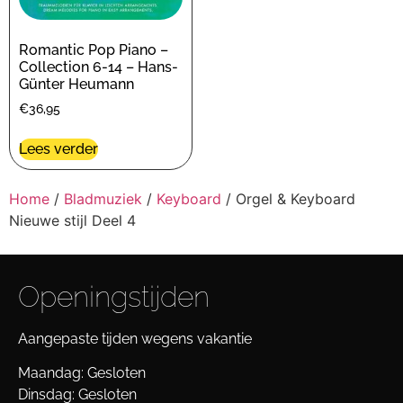
Romantic Pop Piano –
Collection 6-14 – Hans-
Günter Heumann
€
36,95
Lees verder
Home
/
Bladmuziek
/
Keyboard
/ Orgel & Keyboard
Nieuwe stijl Deel 4
Openingstijden
Aangepaste tijden wegens vakantie
Maandag: Gesloten
Dinsdag: Gesloten