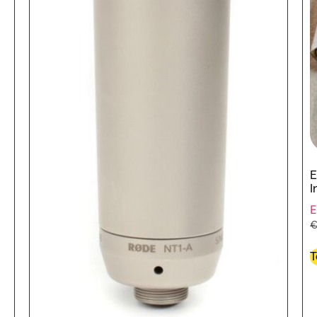
E
I
E
T