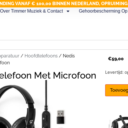
NDING VANAF € 100,00 BINNEN NEDERLAND, OPRUIMIN
Over Timmer Muziek & Contact
Gehoorbescherming Op 
pparatuur
/
Hoofdtelefoons
/ Nedis
€
59,00
ofoon
Levertijd: 
elefoon Met Microfoon
Toevoeg