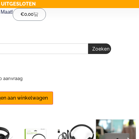
G UITGESLOTEN
Maat!
€
0,00
Zoeken
op aanvraag
en aan winkelwagen