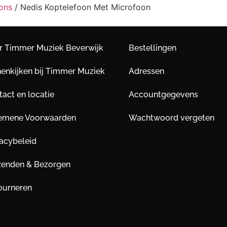
ons
/ Nedis Koptelefoon Met Microfoon
r Timmer Muziek Beverwijk
Bestellingen
nenkijken bij Timmer Muziek
Adressen
act en locatie
Accountgegevens
emene Voorwaarden
Wachtwoord vergeten
vacybeleid
zenden & Bezorgen
ourneren