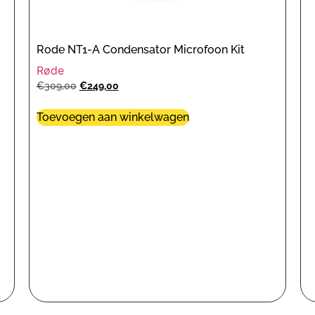
Rode NT1-A Condensator Microfoon Kit
Røde
€
309,00
€
249,00
Toevoegen aan winkelwagen