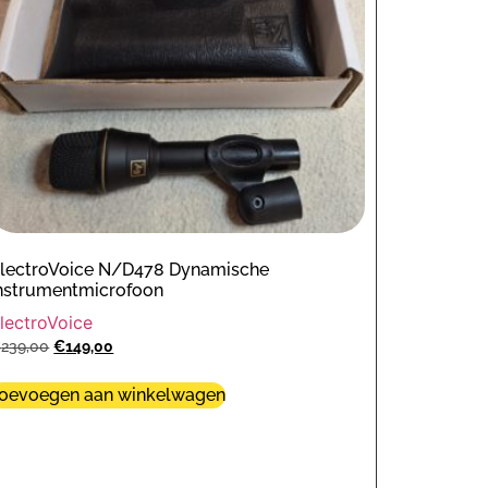
lectroVoice N/D478 Dynamische
nstrumentmicrofoon
lectroVoice
€
239,00
€
149,00
oevoegen aan winkelwagen