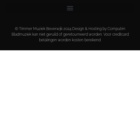
© Timmer Muziek Beverwijk 2024 Design & Hosting by Computim
Bladmuziek kan niet geruild of geretourneerd worden. Voor creditcard
betalingen worden kosten berekend.