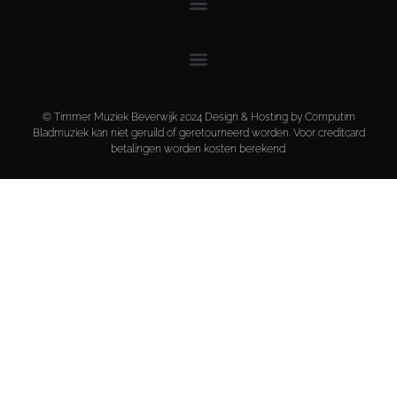
© Timmer Muziek Beverwijk 2024 Design & Hosting by Computim
Bladmuziek kan niet geruild of geretourneerd worden. Voor creditcard
betalingen worden kosten berekend.