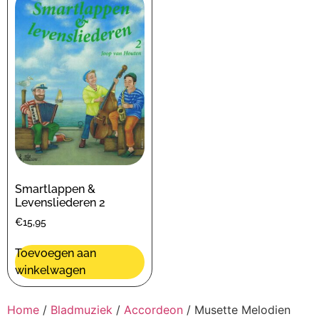
Smartlappen &
Levensliederen 2
€
15,95
Toevoegen aan
winkelwagen
Home
/
Bladmuziek
/
Accordeon
/ Musette Melodien