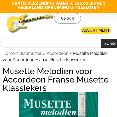
GRATIS VERZENDING VANAF € 100,00 BINNEN
NEDERLAND, OPRUIMING UITGESLOTEN
€
0,00
ASSORTIMENT
Zoeke
Home
/
Bladmuziek
/
Accordeon
/ Musette Melodien
voor Accordeon Franse Musette Klassiekers
Musette Melodien voor
Accordeon Franse Musette
Klassiekers