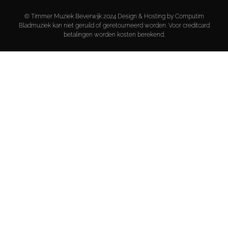
© Timmer Muziek Beverwijk 2024 Design & Hosting by Computim
Bladmuziek kan niet geruild of geretourneerd worden. Voor creditcard
betalingen worden kosten berekend.