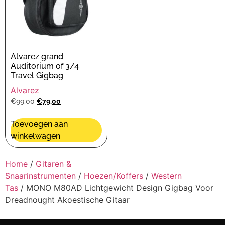
Alvarez grand
Auditorium of 3/4
Travel Gigbag
Alvarez
€
99,00
€
79,00
Toevoegen aan
winkelwagen
Home
/
Gitaren &
Snaarinstrumenten
/
Hoezen/Koffers
/
Western
Tas
/ MONO M80AD Lichtgewicht Design Gigbag Voor
Dreadnought Akoestische Gitaar