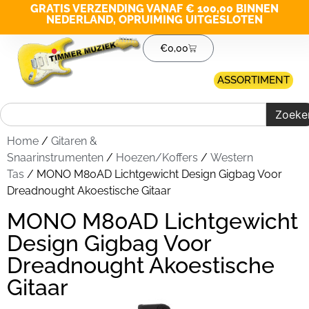
GRATIS VERZENDING VANAF € 100,00 BINNEN
NEDERLAND, OPRUIMING UITGESLOTEN
€
0,00
ASSORTIMENT
Zoeke
Home
/
Gitaren &
Snaarinstrumenten
/
Hoezen/Koffers
/
Western
Tas
/ MONO M80AD Lichtgewicht Design Gigbag Voor
Dreadnought Akoestische Gitaar
MONO M80AD Lichtgewicht
Design Gigbag Voor
Dreadnought Akoestische
Gitaar