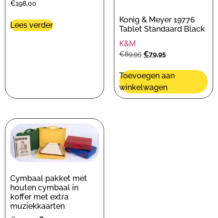
€
198,00
Konig & Meyer 19776
Lees verder
Tablet Standaard Black
K&M
€
89,95
€
79,95
Toevoegen aan
winkelwagen
Cymbaal pakket met
houten cymbaal in
koffer met extra
muziekkaarten