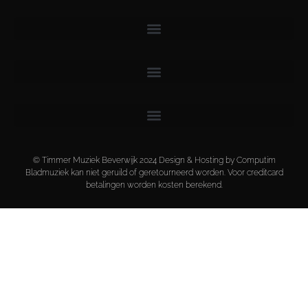
© Timmer Muziek Beverwijk 2024 Design & Hosting by Computim
Bladmuziek kan niet geruild of geretourneerd worden. Voor creditcard
betalingen worden kosten berekend.