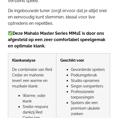
versterkt speelt.
De ingebouwde tuner zorgt ervoor dat je altijd snel
en eenvoudig kunt stemmen, ideaal voor live
optredens en repetities.
Deze Mahalo Master Series MM1E is door ons
afgesteld op een zeer comfortabel speelgemak
en optimale klank.
Klankanalyse
Geschikt voor
De combinatie van Red
Gevorderde spelers
Cedar en mahonie
Podiumgebruik
levert een warme en
Studio-opnames
muzikale klank:
Singer-songwriters
Professionele
Warme, volle
toepassingen
klank
Spelers die een
Snelle respons
premium ukulele
dankzij Red
zoeken
Cedar top