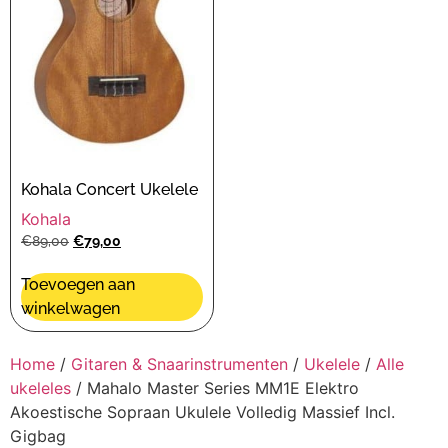
Kohala Concert Ukelele
Kohala
€
89,00
€
79,00
Toevoegen aan
winkelwagen
Home
/
Gitaren & Snaarinstrumenten
/
Ukelele
/
Alle
ukeleles
/ Mahalo Master Series MM1E Elektro
Akoestische Sopraan Ukulele Volledig Massief Incl.
Gigbag