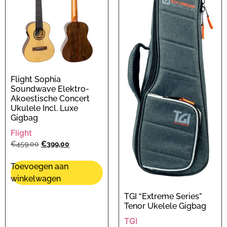
Flight Sophia
Soundwave Elektro-
Akoestische Concert
Ukulele Incl. Luxe
Gigbag
Flight
€
459,00
€
399,00
Toevoegen aan
winkelwagen
TGI “Extreme Series”
Tenor Ukelele Gigbag
TGI