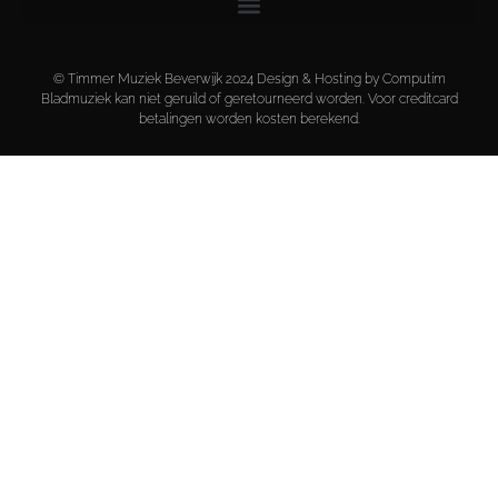
© Timmer Muziek Beverwijk 2024 Design & Hosting by Computim
Bladmuziek kan niet geruild of geretourneerd worden. Voor creditcard
betalingen worden kosten berekend.