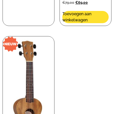
€
79,00
€
69,00
Toevoegen aan
winkelwagen
NIEUW