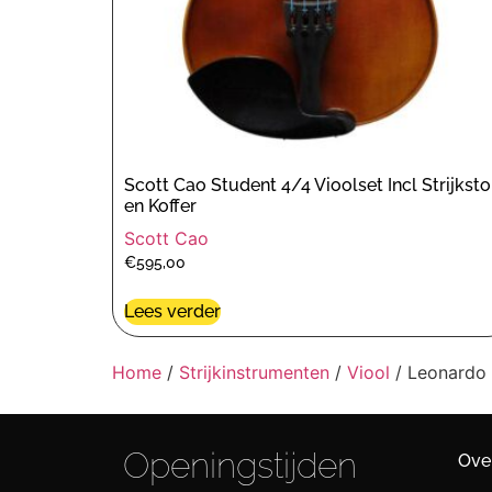
Scott Cao Student 4/4 Vioolset Incl Strijkst
en Koffer
Scott Cao
€
595,00
Lees verder
Home
/
Strijkinstrumenten
/
Viool
/ Leonardo 
Openingstijden
Ove