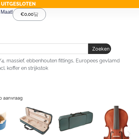
G UITGESLOTEN
Maat!
€
0,00
Zoeken
4/4, massief, ebbenhouten fittings, Europees gevlamd
cl. koffer en strijkstok
op aanvraag