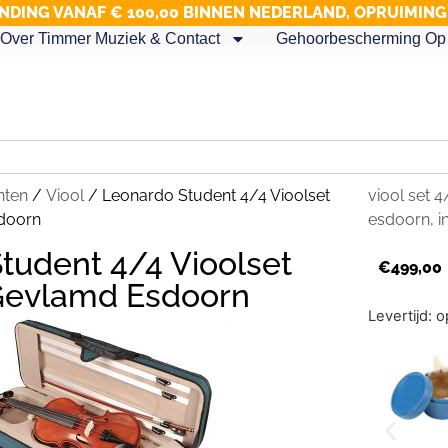
NDING VANAF € 100,00 BINNEN NEDERLAND, OPRUIMIN
Over Timmer Muziek & Contact
Gehoorbescherming Op 
nten
/
Viool
/ Leonardo Student 4/4 Vioolset
viool set 
doorn
esdoorn, in
tudent 4/4 Vioolset
€
499,00
Gevlamd Esdoorn
Levertijd: 