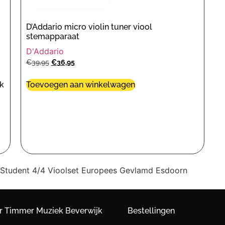
D’Addario micro violin tuner viool
stemapparaat
D'Addario
€
39,95
€
36,95
Toevoegen aan winkelwagen
ok
Student 4/4 Vioolset Europees Gevlamd Esdoorn
r Timmer Muziek Beverwijk
Bestellingen