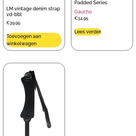
Padded Series
LM vintage denim strap
Gaucho
vd-bbl
€
34,95
€
39,95
Lees verder
Toevoegen aan
winkelwagen