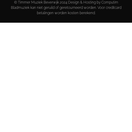
© Timmer Muziek Beverwijk 2024 Design & Hosting by Computim
Bladmuziek kan niet geruild of geretourneerd worden. Voor creditcard
betalingen worden kosten berekend.