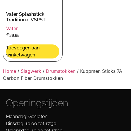
Vater Splashstick
Traditional VSPST
Vater
€
39,95
Toevoegen aan
winkelwagen
Home
/
Slagwerk
/
Drumstokken
/ Kuppmen Sticks 7A
Carbon Fiber Drumstokken
Openingstijden
Maandag: Gesloten
Dinsdag: 10:00 tot 17:30
Woensdag: 10:00 tot 17:30