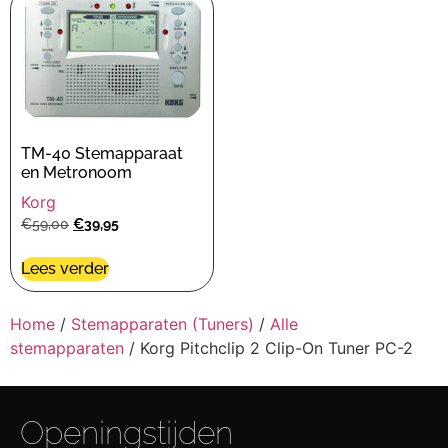
TM-40 Stemapparaat
en Metronoom
Korg
€
59,00
€
39,95
Lees verder
Home
/
Stemapparaten (Tuners)
/
Alle
stemapparaten
/ Korg Pitchclip 2 Clip-On Tuner PC-2
Openingstijden