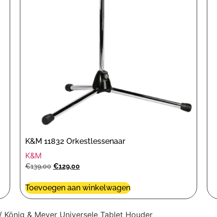
K&M 11832 Orkestlessenaar
K&M
€
139,00
€
129,00
Toevoegen aan winkelwagen
/ König & Meyer Universele Tablet Houder