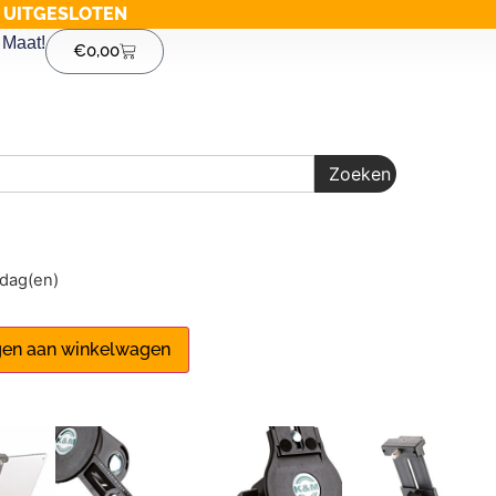
G UITGESLOTEN
Maat!
€
0,00
Zoeken
1 dag(en)
en aan winkelwagen