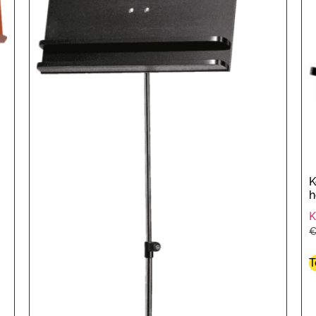
K
h
T