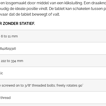
 en losgemaakt door middel van een kliksluiting. Een draaik
dig de ideale positie vindt. De tablet kan schakelen tussen p
vaar dat de tablet beweegt of valt.
R ZONDER STATIEF.
 6 to 11 mm
842829316
 222 to 334 mm
tic
e screwed on to 3/8“ threaded bolts; freely rotates 90°
 thread