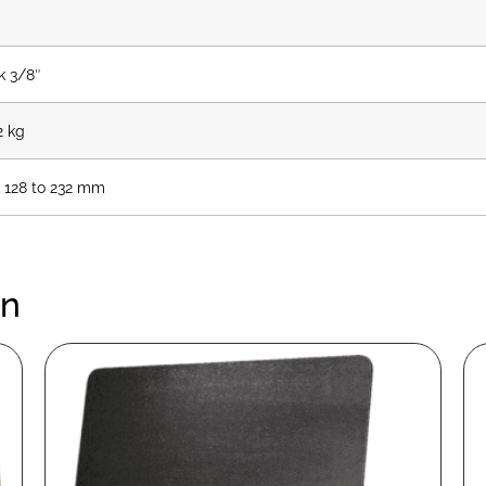
k 3/8″
2 kg
 128 to 232 mm
en