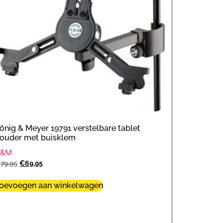
önig & Meyer 19791 verstelbare tablet
ouder met buisklem
K&M
€
79,95
€
69,95
oevoegen aan winkelwagen