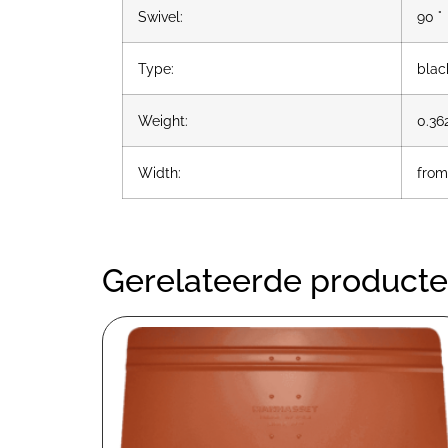
Swivel:
90 °
Type:
blac
Weight:
0.36
Width:
from
Gerelateerde product