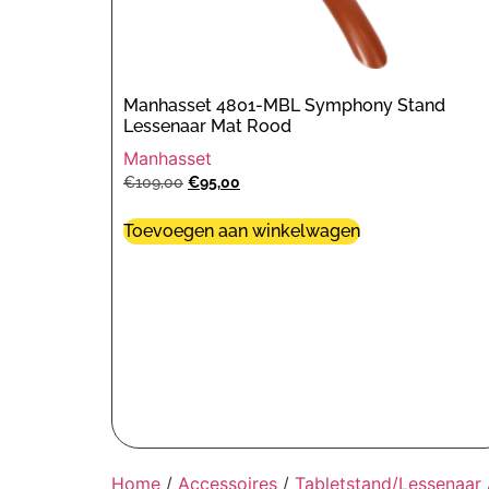
Manhasset 4801-MBL Symphony Stand
Lessenaar Mat Rood
Manhasset
€
109,00
€
95,00
Toevoegen aan winkelwagen
Home
/
Accessoires
/
Tabletstand/Lessenaar