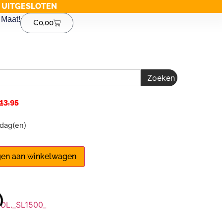
G UITGESLOTEN
Maat!
€
0,00
Zoeken
13,95
1 dag(en)
en aan winkelwagen