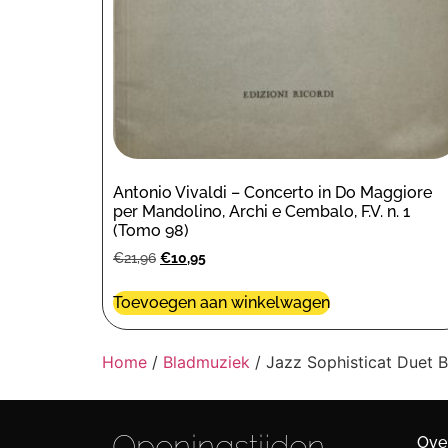
Antonio Vivaldi – Concerto in Do Maggiore
per Mandolino, Archi e Cembalo, F.V. n. 1
(Tomo 98)
€
21,96
€
10,95
Toevoegen aan winkelwagen
Home
/
Bladmuziek
/ Jazz Sophisticat Duet 
Openingstijden
Ove