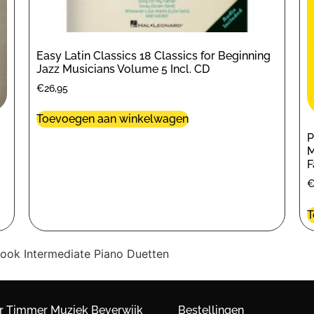
Easy Latin Classics 18 Classics for Beginning
Jazz Musicians Volume 5 Incl. CD
€
26,95
Toevoegen aan winkelwagen
P
M
F
T
Book Intermediate Piano Duetten
r Timmer Muziek Beverwijk
Bestellingen