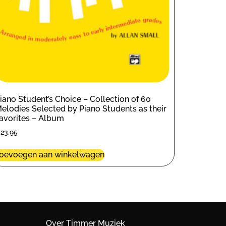
iano Student’s Choice – Collection of 60
elodies Selected by Piano Students as their
avorites – Album
€
23,95
oevoegen aan winkelwagen
Over Timmer Muziek