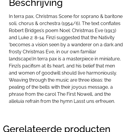
Beschrijving
In terra pax, Christmas Scene for soprano & baritone
soli, chorus & orchestra (1954/6). The text conflates
Robert Bridges’s poem Noel: Christmas Eve (1913)
and Luke 2: 8-14. Finzi suggested that the Nativity
‘becomes a vision seen by a wanderer on a dark and
frosty Christmas Eve, in our own familiar
landscape’.In terra pax is a masterpiece in miniature,
Finzi’s pacifism at its heart, and his belief that men
and women of goodwill should live harmoniously.
Weaving through the music are three ideas: the
pealing of the bells with their joyous message, a
phrase from the carol The First Nowell, and the
alleluia refrain from the hymn Lasst uns erfreuen.
Gerelateerde producten