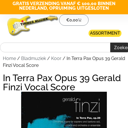
GRATIS VERZENDING VANAF € 100,00 BINNEN
NEDERLAND, OPRUIMING UITGESLOTEN
€
0,00
ASSORTIMENT
Zoeke
Home
/
Bladmuziek
/
Koor
/ In Terra Pax Opus 39 Gerald
Finzi Vocal Score
In Terra Pax Opus 39 Gerald
Finzi Vocal Score