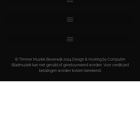
© Timmer Muziek Beverwijk 2024 Design & Hosting by Computim
Bladmuziek kan niet geruild of geretourneerd worden. Voor creditcard
betalingen worden kosten berekend.