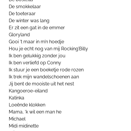
De smokkelaar
De toeteraar
De winter was lang
Er zit een gat in de emmer
Gloryland
Gooi ‘t maar in m’n hoedje
Hou je echt nog van mij Rocking’Billy
Ik ben gelukkig zonder jou
Ik ben verliefd op Conny
Ik stuur je een boeketje rode rozen
Ik trek mijn wandelschoenen aan
Jij bent de mooiste uit het nest
Kangoeroe-eiland
Katinka
Loeënde klokken
Mama, ‘k wil een man he
Michael
Midi midinette