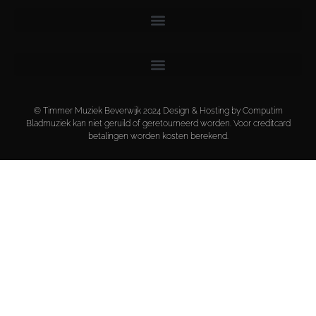
© Timmer Muziek Beverwijk 2024 Design & Hosting by Computim
Bladmuziek kan niet geruild of geretourneerd worden. Voor creditcard
betalingen worden kosten berekend.