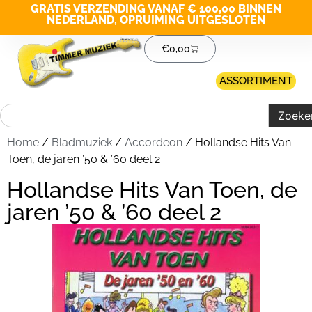
GRATIS VERZENDING VANAF € 100,00 BINNEN
NEDERLAND, OPRUIMING UITGESLOTEN
€
0,00
ASSORTIMENT
Zoeke
Home
/
Bladmuziek
/
Accordeon
/ Hollandse Hits Van
Toen, de jaren ’50 & ’60 deel 2
Hollandse Hits Van Toen, de
jaren ’50 & ’60 deel 2