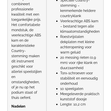
Speciale Country-
combineert
stemming –
professionele
kenmerkende heldere
kwaliteit met een
countryklank
toegankelijke prijs.
Veerkrachtige ABS kam
Het comfortabele
– bestand tegen alle
mondstuk, de
klimaatomstandigheden
veerkrachtige ABS
Roestvrijstalen
kam en de
dekplaten met kleine
karakteristieke
achteropening voor
Country-
warm geluid
stemming maken
20 messing rieten (0,9
dit instrument
mm) voor rijke klank en
geschikt voor
duurzaamheid
allerlei speelstijlen
Torx-schroeven voor
en
stabiliteit en eenvoudig
omstandigheden,
onderhoud
of je nu op het
10 speelgaten
podium staat of
Meegeleverde praktisch
thuis oefent.
kunststof doosje
Lengte: 10,2 cm
Nadelen