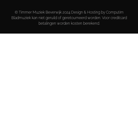
© Timmer Muziek Beverwijk 2024 Design & Hosting by Computim
Bladmuziek kan niet geruild of geretourneerd worden. Voor creditcard
betalingen worden kosten berekend.