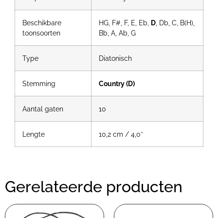
Beschikbare
HG, F#, F, E, Eb,
D
, Db, C, B(H),
toonsoorten
Bb, A, Ab, G
Type
Diatonisch
Stemming
Country (D)
Aantal gaten
10
Lengte
10,2 cm / 4,0″
Gerelateerde producten