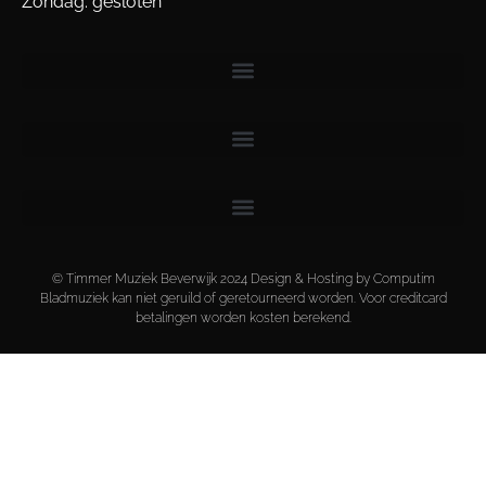
Zondag: gesloten
© Timmer Muziek Beverwijk 2024 Design & Hosting by Computim
Bladmuziek kan niet geruild of geretourneerd worden. Voor creditcard
betalingen worden kosten berekend.