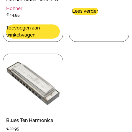
Hohner
Lees verder
€
44,95
Toevoegen aan
winkelwagen
Blues Ten Harmonica
€
22,95