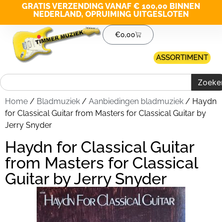
GRATIS VERZENDING VANAF € 100,00 BINNEN
NEDERLAND, OPRUIMING UITGESLOTEN
€
0,00
ASSORTIMENT
Zoeke
Home
/
Bladmuziek
/
Aanbiedingen bladmuziek
/ Haydn
for Classical Guitar from Masters for Classical Guitar by
Jerry Snyder
Haydn for Classical Guitar
from Masters for Classical
Guitar by Jerry Snyder