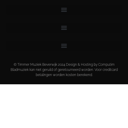
© Timmer Muziek Beverwijk 2024 Design & Hosting by Computim
Bladmuziek kan niet geruild of geretourneerd worden. Voor creditcard
betalingen worden kosten berekend.