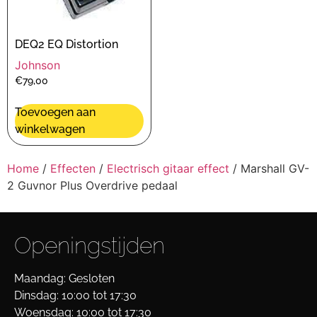
DEQ2 EQ Distortion
Johnson
€
79,00
Toevoegen aan
winkelwagen
Home
/
Effecten
/
Electrisch gitaar effect
/ Marshall GV-
2 Guvnor Plus Overdrive pedaal
Openingstijden
Maandag: Gesloten
Dinsdag: 10:00 tot 17:30
Woensdag: 10:00 tot 17:30