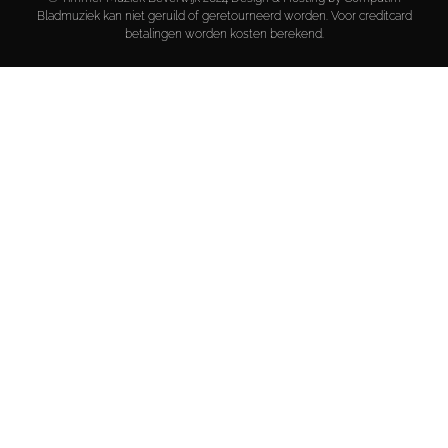
Bladmuziek kan niet geruild of geretourneerd worden. Voor creditcard
betalingen worden kosten berekend.