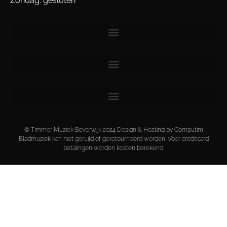
Zondag: gesloten
© Timmer Muziek Beverwijk 2024 Design & Hosting by Computim
Bladmuziek kan niet geruild of geretourneerd worden. Voor creditcard
betalingen worden kosten berekend.