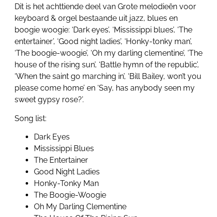
Dit is het achttiende deel van Grote melodieën voor
keyboard & orgel bestaande uit jazz, blues en
boogie woogie: ‘Dark eyes’, ‘Mississippi blues’, ‘The
entertainer’, ‘Good night ladies’, ‘Honky-tonky man’,
‘The boogie-woogie’, ‘Oh my darling clementine’, ‘The
house of the rising sun’, ‘Battle hymn of the republic’,
‘When the saint go marching in’, ‘Bill Bailey, won’t you
please come home’ en ‘Say, has anybody seen my
sweet gypsy rose?’.
Song list:
Dark Eyes
Mississippi Blues
The Entertainer
Good Night Ladies
Honky-Tonky Man
The Boogie-Woogie
Oh My Darling Clementine