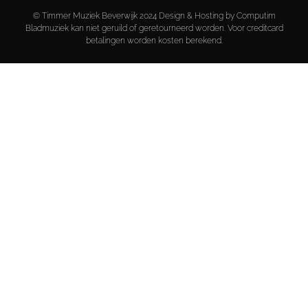
© Timmer Muziek Beverwijk 2024 Design & Hosting by Computim
Bladmuziek kan niet geruild of geretourneerd worden. Voor creditcard
betalingen worden kosten berekend.