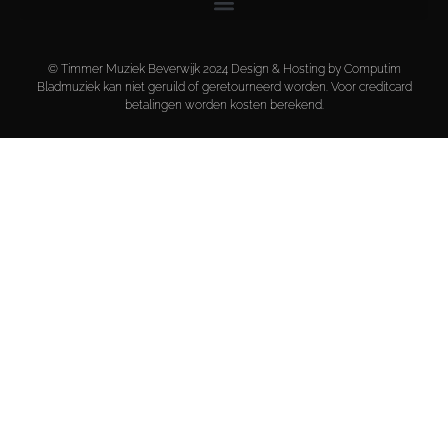
© Timmer Muziek Beverwijk 2024 Design & Hosting by Computim
Bladmuziek kan niet geruild of geretourneerd worden. Voor creditcard
betalingen worden kosten berekend.