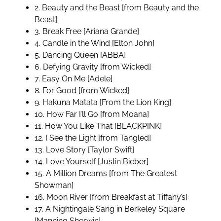
2. Beauty and the Beast [from Beauty and the
Beast]
3. Break Free [Ariana Grande]
4. Candle in the Wind [Elton John]
5. Dancing Queen [ABBA]
6. Defying Gravity [from Wicked]
7. Easy On Me [Adele]
8. For Good [from Wicked]
9. Hakuna Matata [From the Lion King]
10. How Far I’ll Go [from Moana]
11. How You Like That [BLACKPINK]
12. I See the Light [from Tangled]
13. Love Story [Taylor Swift]
14. Love Yourself [Justin Bieber]
15. A Million Dreams [from The Greatest
Showman]
16. Moon River [from Breakfast at Tiffany’s]
17. A Nightingale Sang in Berkeley Square
[Manning Sherwin]