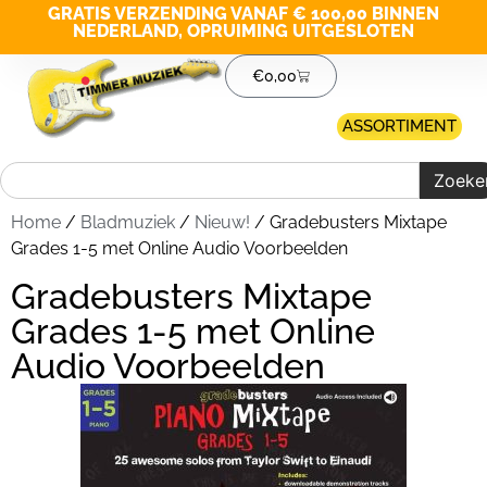
GRATIS VERZENDING VANAF € 100,00 BINNEN
NEDERLAND, OPRUIMING UITGESLOTEN
€
0,00
ASSORTIMENT
Zoeke
Home
/
Bladmuziek
/
Nieuw!
/ Gradebusters Mixtape
Grades 1-5 met Online Audio Voorbeelden
Gradebusters Mixtape
Grades 1-5 met Online
Audio Voorbeelden