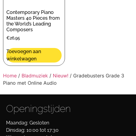
Contemporary Piano
Masters 40 Pieces from
the World’s Leading
Composers
€
26,95
Toevoegen aan
winkelwagen
Home
/
Bladmuziek
/
Nieuw!
/ Gradebusters Grade 3
Piano met Online Audio
Openingstijden
Maandag: Gesloten
Dinsdag: 10:00 tot 17:30