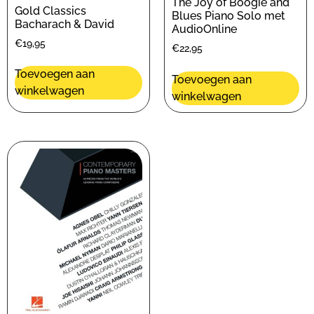
The Joy of Boogie and
Gold Classics
Blues Piano Solo met
Bacharach & David
AudioOnline
€
19,95
€
22,95
Toevoegen aan
Toevoegen aan
winkelwagen
winkelwagen