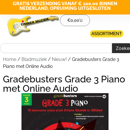
GRATIS VERZENDING VANAF € 100,00 BINNEN
NEDERLAND, OPRUIMING UITGESLOTEN
€
0,00
ASSORTIMENT
Zoeke
Home
/
Bladmuziek
/
Nieuw!
/ Gradebusters Grade 3
Piano met Online Audio
Gradebusters Grade 3 Piano
met Online Audio