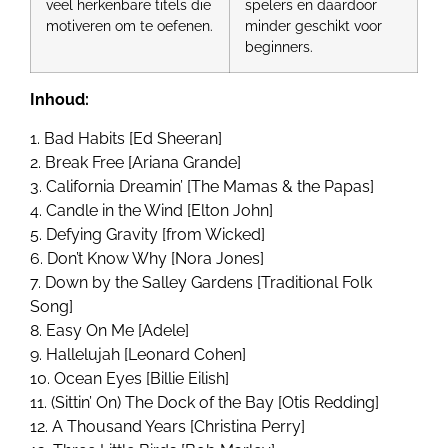
veel herkenbare titels die
spelers en daardoor
motiveren om te oefenen.
minder geschikt voor
beginners.
Inhoud:
1. Bad Habits [Ed Sheeran]
2. Break Free [Ariana Grande]
3. California Dreamin’ [The Mamas & the Papas]
4. Candle in the Wind [Elton John]
5. Defying Gravity [from Wicked]
6. Don’t Know Why [Nora Jones]
7. Down by the Salley Gardens [Traditional Folk
Song]
8. Easy On Me [Adele]
9. Hallelujah [Leonard Cohen]
10. Ocean Eyes [Billie Eilish]
11. (Sittin’ On) The Dock of the Bay [Otis Redding]
12. A Thousand Years [Christina Perry]