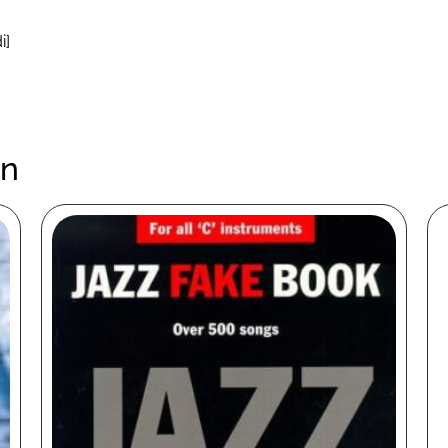
i]
en