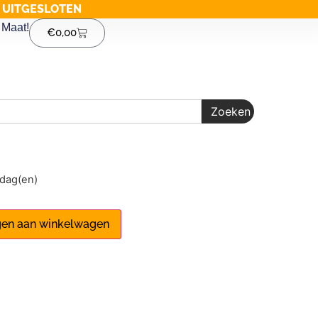
G UITGESLOTEN
Maat!
€
0,00
Zoeken
1 dag(en)
en aan winkelwagen