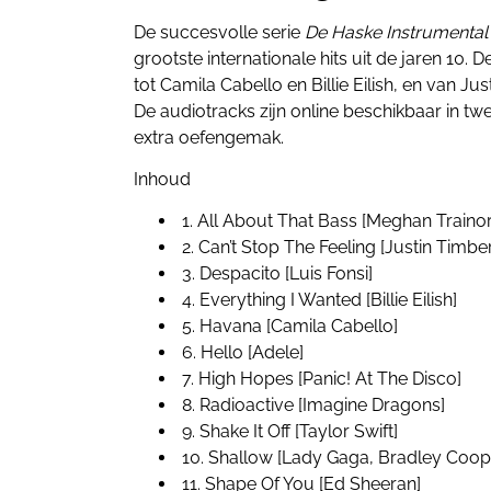
De succesvolle serie
De Haske Instrumental
grootste internationale hits uit de jaren 10. De
tot Camila Cabello en Billie Eilish, en van J
De audiotracks zijn online beschikbaar in 
extra oefengemak.
Inhoud
1. All About That Bass [Meghan Trainor
2. Can’t Stop The Feeling [Justin Timbe
3. Despacito [Luis Fonsi]
4. Everything I Wanted [Billie Eilish]
5. Havana [Camila Cabello]
6. Hello [Adele]
7. High Hopes [Panic! At The Disco]
8. Radioactive [Imagine Dragons]
9. Shake It Off [Taylor Swift]
10. Shallow [Lady Gaga, Bradley Coop
11. Shape Of You [Ed Sheeran]