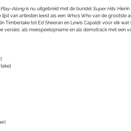
 Play-Along
is nu uitgebreid met de bundel
Super Hits
. Hierin
 lijst van artiesten leest als een
Who’s Who
van de grootste ac
ustin Timberlake tot Ed Sheeran en Lewis Capaldi: voor elk wat w
twee versies: als meespeelopname en als demotrack met een v
]
rlake]
er]