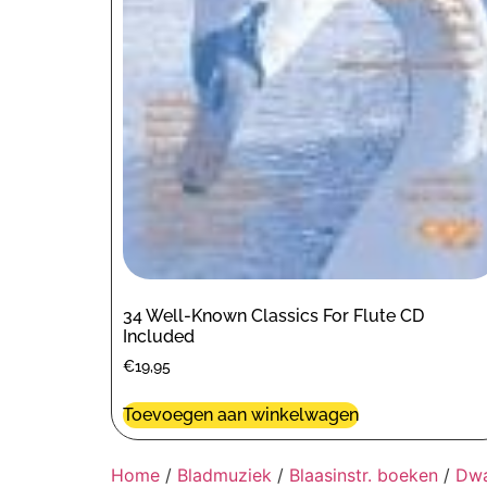
34 Well-Known Classics For Flute CD
Included
€
19,95
Toevoegen aan winkelwagen
Home
/
Bladmuziek
/
Blaasinstr. boeken
/
Dwa