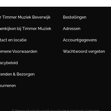
r Timmer Muziek Beverwijk
Bestellingen
nenkijken bij Timmer Muziek
Adressen
act en locatie
Accountgegevens
emene Voorwaarden
Wachtwoord vergeten
vacybeleid
zenden & Bezorgen
ourneren
© Timmer Muziek Beverwijk 2024 Design & Hosting by Computim