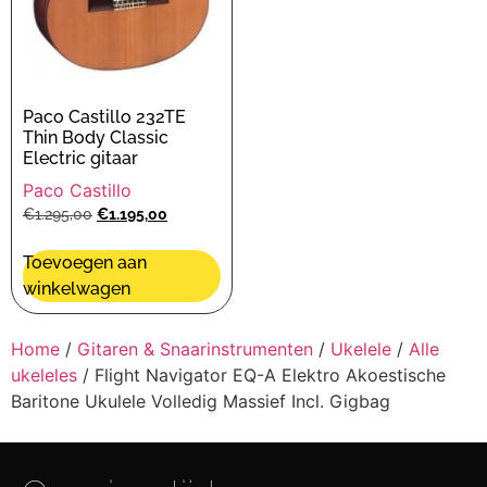
Paco Castillo 232TE
Thin Body Classic
Electric gitaar
Paco Castillo
€
1.295,00
€
1.195,00
Toevoegen aan
winkelwagen
Home
/
Gitaren & Snaarinstrumenten
/
Ukelele
/
Alle
ukeleles
/ Flight Navigator EQ-A Elektro Akoestische
Baritone Ukulele Volledig Massief Incl. Gigbag