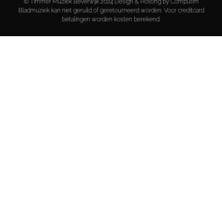
© Timmer Muziek Beverwijk 2024 Design & Hosting by Computim
Bladmuziek kan niet geruild of geretourneerd worden. Voor creditcard
betalingen worden kosten berekend.