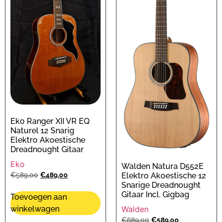
Eko Ranger XII VR EQ
Naturel 12 Snarig
Elektro Akoestische
Dreadnought Gitaar
Eko
Walden Natura D552E
Elektro Akoestische 12
€
589,00
€
489,00
Snarige Dreadnought
Gitaar Incl. Gigbag
Toevoegen aan
Walden
winkelwagen
€
689,00
€
589,00