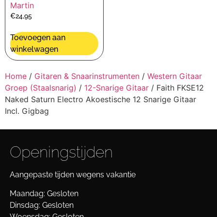
Martin
€
24,95
Toevoegen aan
winkelwagen
Home
/
Gitaren & Snaarinstrumenten
/
Western Gitaar
Groep (Staalsnarig)
/
12-Snarige Gitaar
/ Faith FKSE12
Naked Saturn Electro Akoestische 12 Snarige Gitaar
Incl. Gigbag
Openingstijden
Aangepaste tijden wegens vakantie
Maandag: Gesloten
Dinsdag: Gesloten
Woensdag: Gesloten