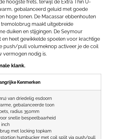
hoogste frets, terwijl de Extra Thin U-
n warm, gebalanceerd geluid met goede
n en hoge tonen. De Macassar ebbenhouten
0 tremolobrug maakt uitgebreide
me duiken en stijgingen. De Seymour
en heet gewikkelde spoelen voor krachtige
e push/pull volumeknop activeer je de coil
w vermogen nodig is.
male klank.
angrijke Kenmerken
ru) van driedelig esdoorn
warme, gebalanceerde toon
oets, radius 350mm
 voor snelle bespeelbaarheid
 inch
obrug met locking topkam
ortion humbucker met coil split via push/pull