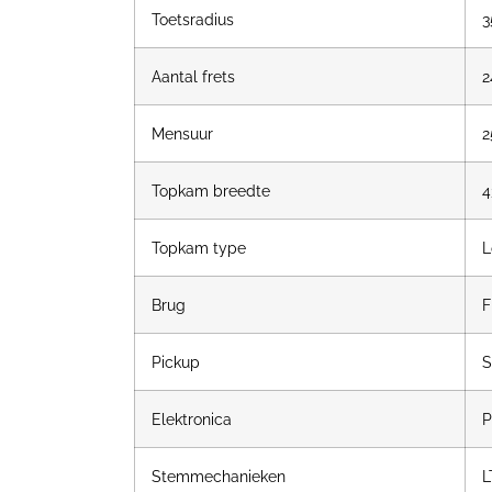
Toetsradius
Aantal frets
2
Mensuur
2
Topkam breedte
Topkam type
L
Brug
F
Pickup
S
Elektronica
P
Stemmechanieken
L