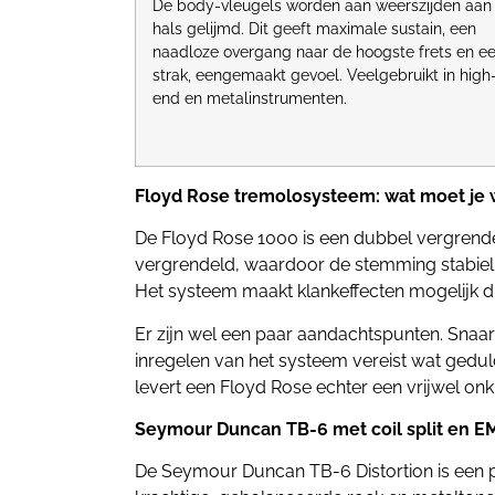
De body-vleugels worden aan weerszijden aan
hals gelijmd. Dit geeft maximale sustain, een
naadloze overgang naar de hoogste frets en e
strak, eengemaakt gevoel. Veelgebruikt in high
end en metalinstrumenten.
Floyd Rose tremolosysteem: wat moet je
De Floyd Rose 1000 is een dubbel vergrende
vergrendeld, waardoor de stemming stabiel bl
Het systeem maakt klankeffecten mogelijk di
Er zijn wel een paar aandachtspunten. Snaar
inregelen van het systeem vereist wat gedu
levert een Floyd Rose echter een vrijwel on
Seymour Duncan TB-6 met coil split en E
De Seymour Duncan TB-6 Distortion is een 