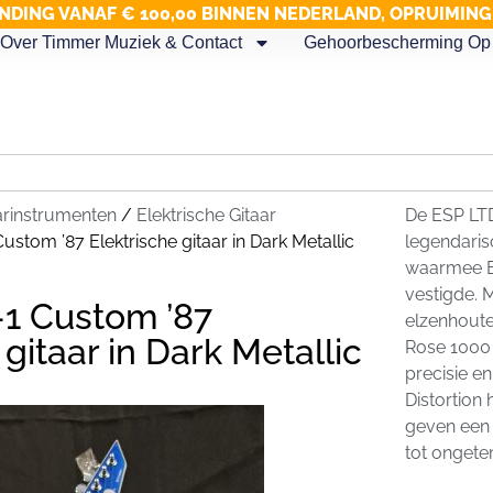
NDING VANAF € 100,00 BINNEN NEDERLAND, OPRUIMIN
Over Timmer Muziek & Contact
Gehoorbescherming Op 
arinstrumenten
/
Elektrische Gitaar
De ESP LTD
stom ’87 Elektrische gitaar in Dark Metallic
legendaris
waarmee ES
vestigde. 
1 Custom ’87
elzenhout
 gitaar in Dark Metallic
Rose 1000 
precisie 
Distortion
geven een 
tot onget