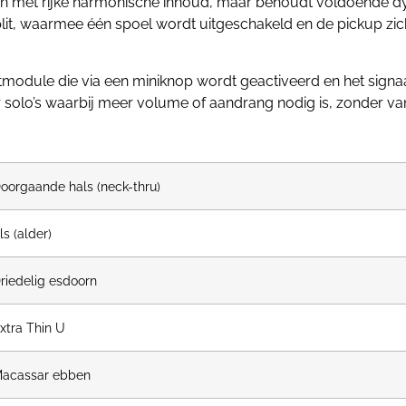
n met rijke harmonische inhoud, maar behoudt voldoende dyn
plit, waarmee één spoel wordt uitgeschakeld en de pickup zic
odule die via een miniknop wordt geactiveerd en het signaa
solo’s waarbij meer volume of aandrang nodig is, zonder van
oorgaande hals (neck-thru)
ls (alder)
riedelig esdoorn
xtra Thin U
acassar ebben