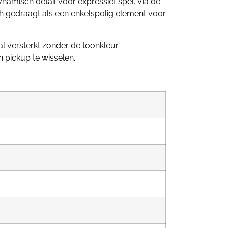
amisch detail voor expressief spel. Via de
h gedraagt als een enkelspolig element voor
l versterkt zonder de toonkleur
 pickup te wisselen.