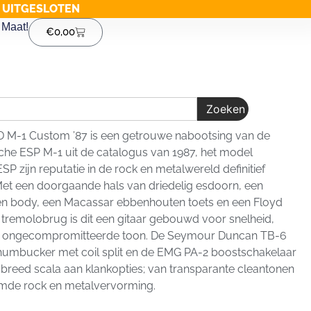
G UITGESLOTEN
Maat!
€
0,00
Zoeken
 M-1 Custom ’87 is een getrouwe nabootsing van de
che ESP M-1 uit de catalogus van 1987, het model
P zijn reputatie in de rock en metalwereld definitief
Met een doorgaande hals van driedelig esdoorn, een
en body, een Macassar ebbenhouten toets en een Floyd
tremolobrug is dit een gitaar gebouwd voor snelheid,
en ongecompromitteerde toon. De Seymour Duncan TB-6
 humbucker met coil split en de EMG PA-2 boostschakelaar
breed scala aan klankopties; van transparante cleantonen
emde rock en metalvervorming.