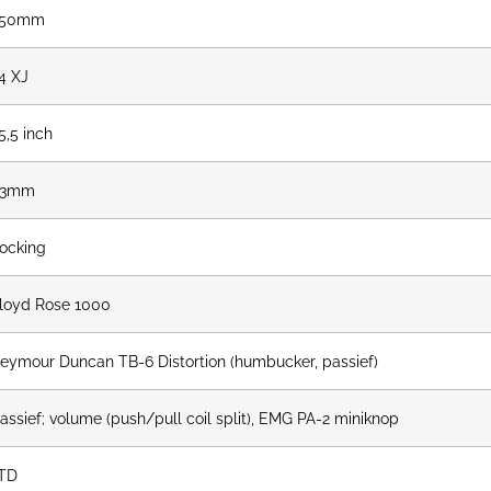
350mm
4 XJ
5,5 inch
43mm
ocking
loyd Rose 1000
eymour Duncan TB-6 Distortion (humbucker, passief)
assief; volume (push/pull coil split), EMG PA-2 miniknop
TD