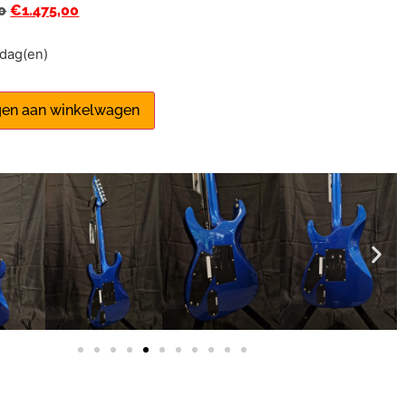
0
€
1.475,00
1 dag(en)
en aan winkelwagen