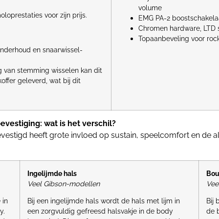
volume
prestaties voor zijn prijs.
EMG PA-2 boostschakela
Chromen hardware, LTD
Topaanbeveling voor roc
nderhoud en snaarwissel-
ig van stemming wisselen kan dit
ffer geleverd, wat bij dit
vestiging: wat is het verschil?
vestigd heeft grote invloed op sustain, speelcomfort en de 
Ingelijmde hals
Bou
Veel Gibson-modellen
Vee
 in
Bij een ingelijmde hals wordt de hals met lijm in
Bij
y.
een zorgvuldig gefreesd halsvakje in de body
de 