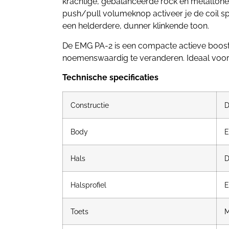
krachtige, gebalanceerde rock en metaltone
push/pull volumeknop activeer je de coil s
een helderdere, dunner klinkende toon.
De EMG PA-2 is een compacte actieve boostm
noemenswaardig te veranderen. Ideaal voor 
Technische specificaties
Constructie
D
Body
E
Hals
D
Halsprofiel
E
Toets
M