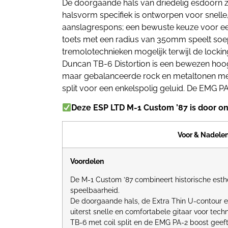
De doorgaande hals van driedelig esdoorn zo
halsvorm specifiek is ontworpen voor snell
aanslagrespons; een bewuste keuze voor ee
toets met een radius van 350mm speelt soep
tremolotechnieken mogelijk terwijl de lock
Duncan TB-6 Distortion is een bewezen ho
maar gebalanceerde rock en metaltonen met 
split voor een enkelspolig geluid. De EMG 
Deze ESP LTD M-1 Custom ’87 is door o
Voor & Nadele
Voordelen
De M-1 Custom ’87 combineert historische est
speelbaarheid.
De doorgaande hals, de Extra Thin U-contour e
uiterst snelle en comfortabele gitaar voor tech
TB-6 met coil split en de EMG PA-2 boost geeft