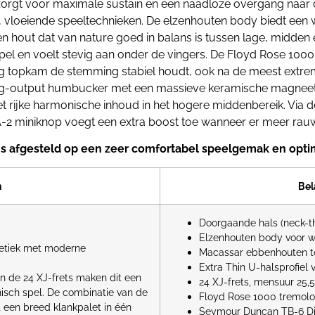
rgt voor maximale sustain en een naadloze overgang naar de 
e, vloeiende speeltechnieken. De elzenhouten body biedt ee
n hout dat van nature goed in balans is tussen lage, midde
el en voelt stevig aan onder de vingers. De Floyd Rose 100
ing topkam de stemming stabiel houdt, ook na de meest extre
og-output humbucker met een massieve keramische magneet 
rijke harmonische inhoud in het hogere middenbereik. Via d
PA-2 miniknop voegt een extra boost toe wanneer er meer rau
ns afgesteld op een zeer comfortabel speelgemak en opti
n
Bel
Doorgaande hals (neck-th
Elzenhouten body voor 
hetiek met moderne
Macassar ebbenhouten t
Extra Thin U-halsprofiel
n de 24 XJ-frets maken dit een
24 XJ-frets, mensuur 25,5
nisch spel. De combinatie van de
Floyd Rose 1000 tremol
 een breed klankpalet in één
Seymour Duncan TB-6 Dist