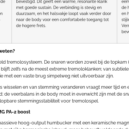
 de
bevestigd. Dit geeft een warme, resonante klank
een
met goede sustain. De verbinding is stevig en
de 
en
duurzaam, en het halsvakje loopt vaak verder door
en h
-
naar de body voor een comfortabele toegang tot
stij
de hogere frets.
Ver
bev
 weten?
ld tremolosysteem. De snaren worden zowel bij de topkam (l
ijft zelfs na de meest extreme tremoloklanken; van subtiele vi
e met een vaste brug simpelweg niet uitvoerbaar zijn.
s wisselen en van stemming veranderen vraagt meer tijd en e
ld; de veerbalans in de body moet in evenwicht zijn met de 
klopbare stemmingsstabiliteit voor tremolospel.
MG PA-2 boost
passieve hoog-output humbucker met een keramische magneet