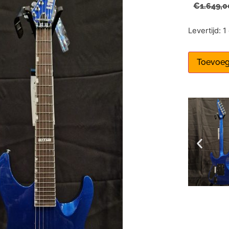
€
1.649,0
Levertijd: 
Toevoeg