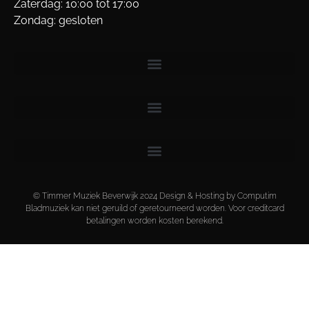
Zaterdag: 10:00 tot 17:00
Zondag: gesloten
© Timmer Muziek Beverwijk 2024 Design & Hosting by Computim
Bladmuziek kan niet geruild of geretourneerd worden. Voor creditcard
betalingen worden kosten berekend.