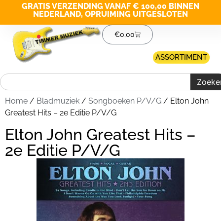
GRATIS VERZENDING VANAF € 100,00 BINNEN
NEDERLAND, OPRUIMING UITGESLOTEN
€
0,00
ASSORTIMENT
Zoeke
Home
/
Bladmuziek
/
Songboeken P/V/G
/ Elton John
Greatest Hits – 2e Editie P/V/G
Elton John Greatest Hits –
2e Editie P/V/G