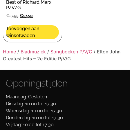
Best of Richard Marx
P/V/G
€
27,95
€
17,50
Toevoegen aan
winkelwagen
Home
/
Bladmuziek
/
Songboeken P/V/G
/ Elton John
Greatest Hits – 2e Editie P/V/G
Openingstijden
Maandag: Gesloten
Dinsdag: 10:00 tot 17:30
Woensdag: 10:00 tot 17:30
Donderdag: 10:00 tot 17:30
Vrijdag: 10:00 tot 17:30