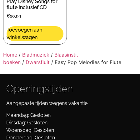
Play Disney Songs for
flute inclusief CD
€
20,99
Toevoegen aan
winkelwagen
Home
/
Bladmuziek
/
Blaasinstr.
boeken
/
Dwarsfluit
/ Easy Pop Melodies for Flute
Openingstijden
Aangepaste tijden wegens vakantie
Maandag: Gesloten
Dinsdag: Gesloten
Woensdag: Gesloten
Donderdag: Gesloten