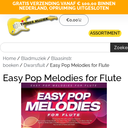
GRATIS VERZENDING VANAF € 100,00 BINNEN
NEDERLAND, OPRUIMING UITGESLOTEN
€
0,00
ASSORTIMENT
Zoeke
Home
/
Bladmuziek
/
Blaasinstr.
boeken
/
Dwarsfluit
/ Easy Pop Melodies for Flute
Easy Pop Melodies for Flute