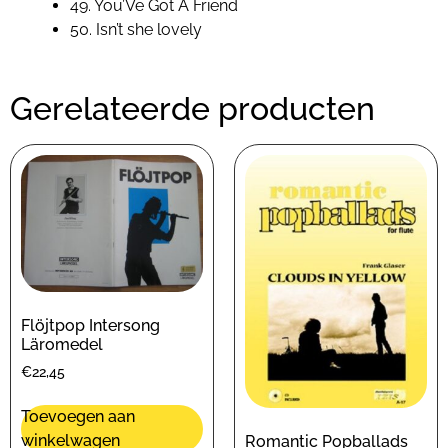
49. You’Ve Got A Friend
50. Isn’t she lovely
Gerelateerde producten
Flöjtpop Intersong
Läromedel
€
22,45
Toevoegen aan
winkelwagen
Romantic Popballads