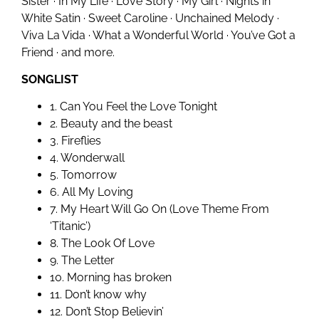
Sister · In My Life · Love Story · My Girl · Nights in
White Satin · Sweet Caroline · Unchained Melody ·
Viva La Vida · What a Wonderful World · You’ve Got a
Friend · and more.
SONGLIST
1. Can You Feel the Love Tonight
2. Beauty and the beast
3. Fireflies
4. Wonderwall
5. Tomorrow
6. All My Loving
7. My Heart Will Go On (Love Theme From
‘Titanic’)
8. The Look Of Love
9. The Letter
10. Morning has broken
11. Don’t know why
12. Don’t Stop Believin’