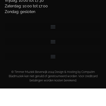
Vrijdag: 10:00 tot 17:30
Zaterdag: 10:00 tot 17:00
Zondag: gesloten
© Timmer Muziek Beverwijk 2024 Design & Hosting by Computim
Bladmuziek kan niet geruild of geretourneerd worden. Voor creditcard
betalingen worden kosten berekend.