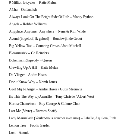
9 Million Bicycles – Katie Melua
Aïcha – Outlandish
Always Look On The Bright Side Of Life – Monty Python
Angels – Robbie Williams
Anyplace, Anytime, Anywhere – Nena & Kim Wilde
Avond (ik geloof, ik geloof) – Boudewijn de Groot
Big Yellow Taxi – Counting Crows / Joni Mitchell
Bloasmuziek – Ge Reinders
Bohemian Rhapsody – Queen
Crawling Up A Hill – Katie Melua
De Vlieger – Andre Hazes
Don’t Know Why – Norah Jones
Geef Mij Je Angst – Andre Hazes / Guus Meeuwis
(Is This The Way to) Amarillo – Tony Christie / Albert West
Karma Chameleon – Boy George & Culture Club
Laat Me (Vivre) – Ramses Shaffy
Lady Marmelade (Voulez-vous coucher avec moi) – Labelle, Aquilera, Pink
Lemon Tree – Fool’s Garden
Lost – Anouk