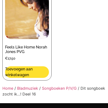
Feels Like Home Norah
Jones PVG
€
17,50
Toevoegen aan
winkelwagen
Home
/
Bladmuziek
/
Songboeken P/V/G
/ Dit songboek
zocht ik…! Deel 16