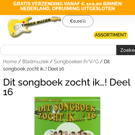
GRATIS VERZENDING VANAF € 100,00 BINNEN
NEDERLAND, OPRUIMING UITGESLOTEN
€
0,00
ASSORTIMENT
Zoeke
Home
/
Bladmuziek
/
Songboeken P/V/G
/ Dit
songboek zocht ik…! Deel 16
Dit songboek zocht ik…! Deel
16