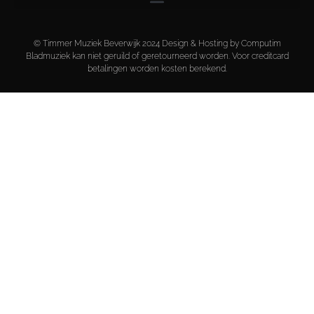
© Timmer Muziek Beverwijk 2024 Design & Hosting by Computim
Bladmuziek kan niet geruild of geretourneerd worden. Voor creditcard
betalingen worden kosten berekend.