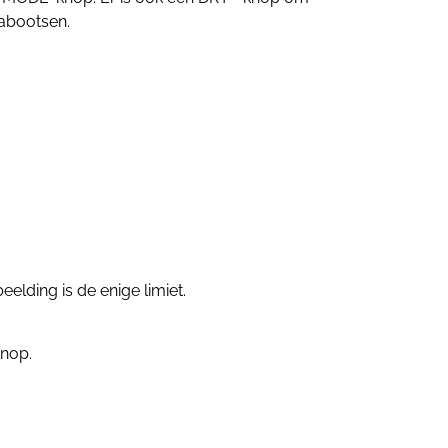
nabootsen.
lding is de enige limiet.
knop.