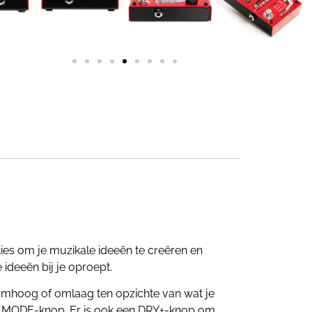
ties om je muzikale ideeën te creëren en
ideeën bij je oproept.
omhoog of omlaag ten opzichte van wat je
 de MODE-knop. Er is ook een DRY+-knop om