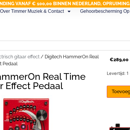
NDING VANAF € 100,00 BINNEN NEDERLAND, OPRUIMIN
Over Timmer Muziek & Contact
Gehoorbescherming Op 
trisch gitaar effect
/ Digitech HammerOn Real
€
289,00
ct Pedaal
Levertijd: 
HammerOn Real Time
er Effect Pedaal
Toevoeg