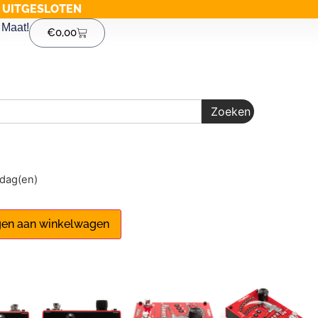
G UITGESLOTEN
Maat!
€
0,00
Zoeken
1 dag(en)
en aan winkelwagen