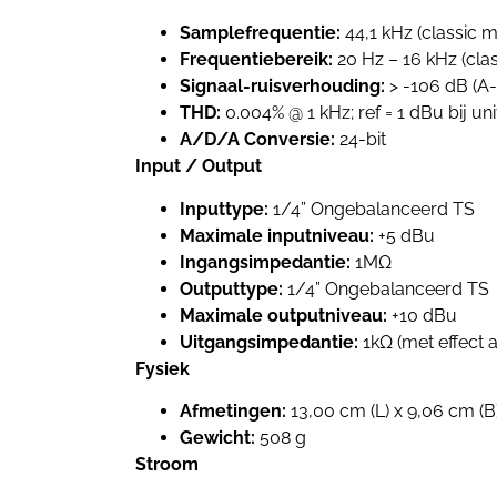
Samplefrequentie:
44,1 kHz (classic 
Frequentiebereik:
20 Hz – 16 kHz (clas
Signaal-ruisverhouding:
> -106 dB (A-
THD:
0.004% @ 1 kHz; ref = 1 dBu bij uni
A/D/A Conversie:
24-bit
Input / Output
Inputtype:
1/4” Ongebalanceerd TS
Maximale inputniveau:
+5 dBu
Ingangsimpedantie:
1MΩ
Outputtype:
1/4” Ongebalanceerd TS
Maximale outputniveau:
+10 dBu
Uitgangsimpedantie:
1kΩ (met effect a
Fysiek
Afmetingen:
13,00 cm (L) x 9,06 cm (B
Gewicht:
508 g
Stroom