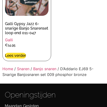
Galli Gypsy Jazz 6-
snarige Banjo Snarenset
loop end 011-047
Galli
€
14,95
Lees verder
Home
/
Snaren
/
Banjo snaren
/ D’Addario EJ69 5-
Snarige Banjosnaren set 009 phosphor bronze
Openingstijden
Maandag: Gesloten