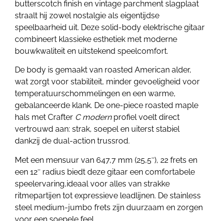
butterscotch finish en vintage parchment slagplaat
straalt hij zowel nostalgie als eigentijdse
speelbaarheid uit. Deze solid-body elektrische gitaar
combineert klassieke esthetiek met moderne
bouwkwaliteit en uitstekend speelcomfort.
De body is gemaakt van roasted American alder,
wat zorgt voor stabiliteit, minder gevoeligheid voor
temperatuurschommelingen en een warme,
gebalanceerde klank. De one-piece roasted maple
hals met Crafter
C modern
profiel voelt direct
vertrouwd aan: strak, soepel en uiterst stabiel
dankzij de dual-action trussrod.
Met een mensuur van 647,7 mm (25,5″), 22 frets en
een 12″ radius biedt deze gitaar een comfortabele
speelervaring,ideaal voor alles van strakke
ritmepartijen tot expressieve leadlijnen. De stainless
steel medium-jumbo frets zijn duurzaam en zorgen
voor een soepele feel.