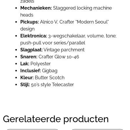
zadels
Mechanieken:
Staggered locking machine
heads
Pickups:
Alnico V, Crafter “Modern Seoul”
design
Elektronica:
3-wegschakelaar, volume, tone;
push-pull voor series/parallel
Slagplaat:
Vintage parchment
Snaren:
Crafter Glow 10-46
Lak:
Polyester
Inclusief:
Gigbag
Kleur:
Butter Scotch
Stijl:
50’s style Telecaster
Gerelateerde producten