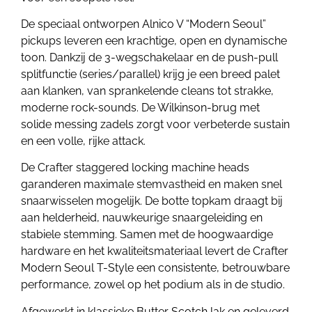
De speciaal ontworpen Alnico V “Modern Seoul”
pickups leveren een krachtige, open en dynamische
toon. Dankzij de 3-wegschakelaar en de push-pull
splitfunctie (series/parallel) krijg je een breed palet
aan klanken, van sprankelende cleans tot strakke,
moderne rock-sounds. De Wilkinson-brug met
solide messing zadels zorgt voor verbeterde sustain
en een volle, rijke attack.
De Crafter staggered locking machine heads
garanderen maximale stemvastheid en maken snel
snaarwisselen mogelijk. De botte topkam draagt bij
aan helderheid, nauwkeurige snaargeleiding en
stabiele stemming. Samen met de hoogwaardige
hardware en het kwaliteitsmateriaal levert de Crafter
Modern Seoul T-Style een consistente, betrouwbare
performance, zowel op het podium als in de studio.
Afgewerkt in klassieke Butter Scotch lak en geleverd