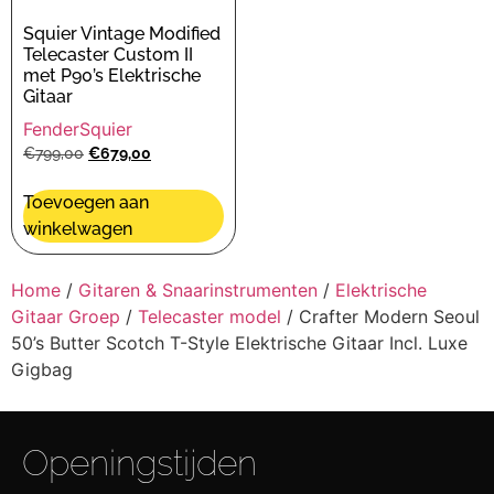
Squier Vintage Modified
Telecaster Custom II
met P90’s Elektrische
Gitaar
Fender
Squier
€
799,00
€
679,00
Toevoegen aan
winkelwagen
Home
/
Gitaren & Snaarinstrumenten
/
Elektrische
Gitaar Groep
/
Telecaster model
/ Crafter Modern Seoul
50’s Butter Scotch T-Style Elektrische Gitaar Incl. Luxe
Gigbag
Openingstijden