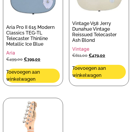
Vintage V58 Jerry
Aria Pro II 615 Modern
Dunahue Vintage
Classics TEG-TL
Reissued Telecaster
Telecaster Thinline
Ash Blond
Metallic Ice Blue
Vintage
Aria
€
611,00
€
479,00
€
499,00
€
399,00
Toevoegen aan
Toevoegen aan
winkelwagen
winkelwagen