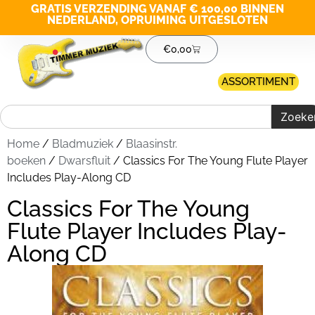
GRATIS VERZENDING VANAF € 100,00 BINNEN
NEDERLAND, OPRUIMING UITGESLOTEN
€
0,00
ASSORTIMENT
Zoeke
Home
/
Bladmuziek
/
Blaasinstr.
boeken
/
Dwarsfluit
/ Classics For The Young Flute Player
Includes Play-Along CD
Classics For The Young
Flute Player Includes Play-
Along CD