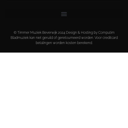
© Timmer Muziek Beverwijk 2024 Design & Hosting by Computim
Bladmuziek kan niet geruild of geretourneerd worden. Voor creditcard
betalingen worden kosten berekend.