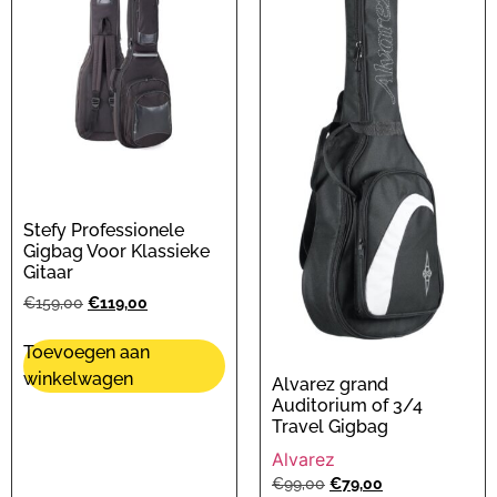
Stefy Professionele
Gigbag Voor Klassieke
Gitaar
€
159,00
€
119,00
Toevoegen aan
winkelwagen
Alvarez grand
Auditorium of 3/4
Travel Gigbag
Alvarez
€
99,00
€
79,00