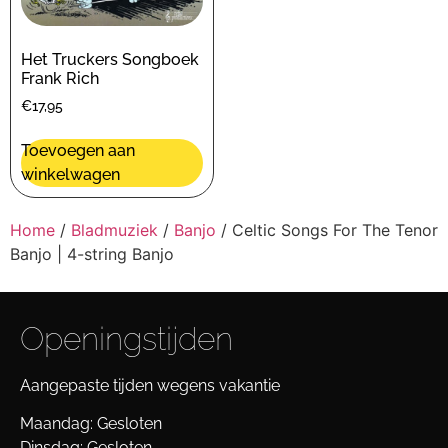
Het Truckers Songboek
Frank Rich
€
17,95
Toevoegen aan
winkelwagen
Home
/
Bladmuziek
/
Banjo
/ Celtic Songs For The Tenor
Banjo | 4-string Banjo
Openingstijden
Aangepaste tijden wegens vakantie
Maandag: Gesloten
Dinsdag: Gesloten