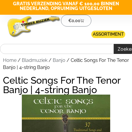
GRATIS VERZENDING VANAF € 100,00 BINNEN
NEDERLAND, OPRUIMING UITGESLOTEN
€
0,00
ASSORTIMENT
Zoeke
Home
/
Bladmuziek
/
Banjo
/ Celtic Songs For The Tenor
Banjo | 4-string Banjo
Celtic Songs For The Tenor
Banjo | 4-string Banjo