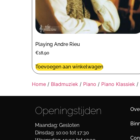
Playing Andre Rieu
€
18,90
Toevoegen aan winkelwagen
Home
/
Bladmuziek
/
Piano
/
Piano Klassiek
/
Openingstijden
Ove
Bin
Maandag: Gesloten
Dinsdag: 10:00 tot 17:30
Cont