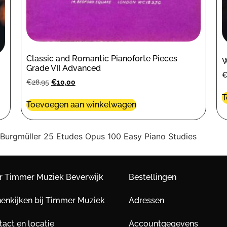
Classic and Romantic Pianoforte Pieces
W
Grade VII Advanced
€
28,95
€
10,00
T
Toevoegen aan winkelwagen
 Burgmüller 25 Etudes Opus 100 Easy Piano Studies
r Timmer Muziek Beverwijk
Bestellingen
nenkijken bij Timmer Muziek
Adressen
act en locatie
Accountgegevens