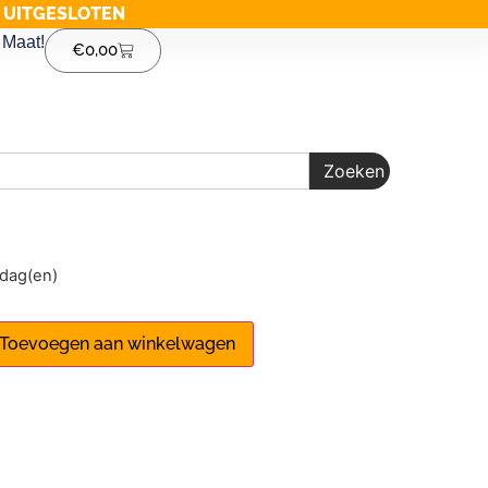
G UITGESLOTEN
Maat!
€
0,00
Zoeken
1 dag(en)
Toevoegen aan winkelwagen