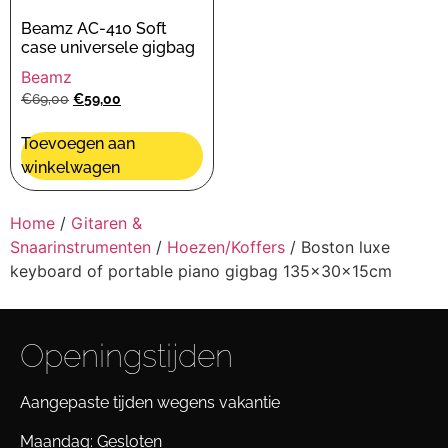
Beamz AC-410 Soft
case universele gigbag
Beamz
€
69,00
€
59,00
Toevoegen aan
winkelwagen
Home
/
Gitaren &
Snaarinstrumenten
/
Hoezen/Koffers
/ Boston luxe
keyboard of portable piano gigbag 135x30x15cm
Openingstijden
Aangepaste tijden wegens vakantie
Maandag: Gesloten