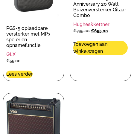
Anniversary 20 Watt
Buizenversterker Gitaar
Combo
Hughes&Kettner
PGS-5 oplaadbare
€
795,00
€
695,00
versterker met MP3
speler en
Toevoegen aan
opnamefunctie
winkelwagen
GLX
€
59,00
Lees verder