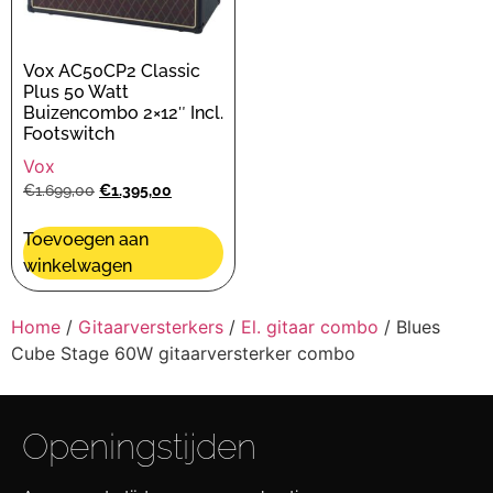
Vox AC50CP2 Classic
Plus 50 Watt
Buizencombo 2×12″ Incl.
Footswitch
Vox
€
1.699,00
€
1.395,00
Toevoegen aan
winkelwagen
Home
/
Gitaarversterkers
/
El. gitaar combo
/ Blues
Cube Stage 60W gitaarversterker combo
Openingstijden