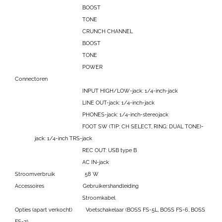
BOOST
TONE
CRUNCH CHANNEL
BOOST
TONE
POWER
Connectoren
INPUT HIGH/LOW-jack: 1/4-inch-jack
LINE OUT-jack: 1/4-inch-jack
PHONES-jack: 1/4-inch-stereojack
FOOT SW (TIP: CH SELECT, RING: DUAL TONE)-
jack: 1/4-inch TRS-jack
REC OUT: USB type B
AC IN-jack
Stroomverbruik
58 W
Accessoires
Gebruikershandleiding
Stroomkabel
Opties (apart verkocht)
Voetschakelaar (BOSS FS-5L, BOSS FS-6, BOSS
FS-7)