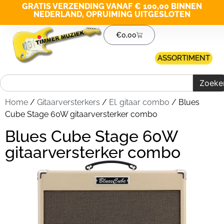
GRATIS VERZENDING VANAF € 100,00 BINNEN
NEDERLAND, OPRUIMING UITGESLOTEN
€
0,00
ASSORTIMENT
Zoeke
Home
/
Gitaarversterkers
/
El. gitaar combo
/ Blues
Cube Stage 60W gitaarversterker combo
Blues Cube Stage 60W
gitaarversterker combo