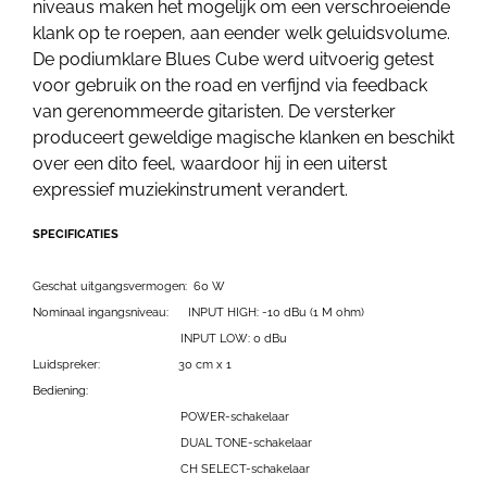
niveaus maken het mogelijk om een verschroeiende
klank op te roepen, aan eender welk geluidsvolume.
De podiumklare Blues Cube werd uitvoerig getest
voor gebruik on the road en verfijnd via feedback
van gerenommeerde gitaristen. De versterker
produceert geweldige magische klanken en beschikt
over een dito feel, waardoor hij in een uiterst
expressief muziekinstrument verandert.
SPECIFICATIES
Geschat uitgangsvermogen:
60 W
Nominaal ingangsniveau
:
INPUT HIGH: -10 dBu (1 M ohm)
INPUT LOW: 0 dBu
Luidspreker
:
30 cm x 1
Bediening
:
POWER-schakelaar
DUAL TONE-schakelaar
CH SELECT-schakelaar