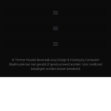
© Timmer Muziek Beverwijk 2024 Design & Hosting by Computim
Bladmuziek kan niet geruild of geretourneerd worden. Voor creditcard
betalingen worden kosten berekend.