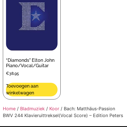
“Diamonds” Elton John
Piano/Vocal/Guitar
€
38,95
Toevoegen aan
winkelwagen
Home
/
Bladmuziek
/
Koor
/ Bach: Matthäus-Passion
BWV 244 Klavieruittreksel(Vocal Score) – Edition Peters