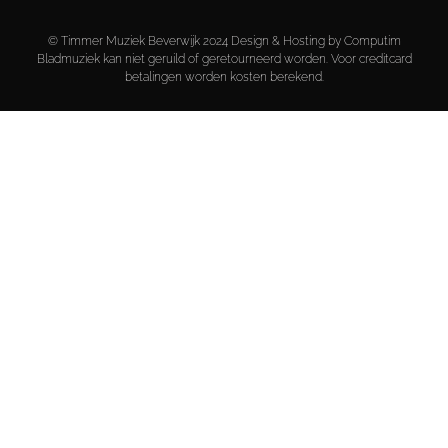
© Timmer Muziek Beverwijk 2024 Design & Hosting by Computim
Bladmuziek kan niet geruild of geretourneerd worden. Voor creditcard
betalingen worden kosten berekend.