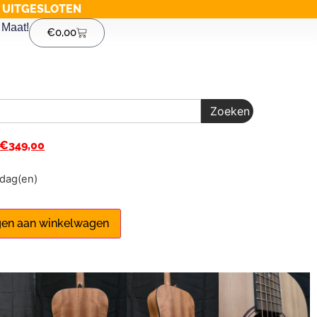
G UITGESLOTEN
Maat!
€
0,00
Zoeken
€
349,00
1 dag(en)
en aan winkelwagen