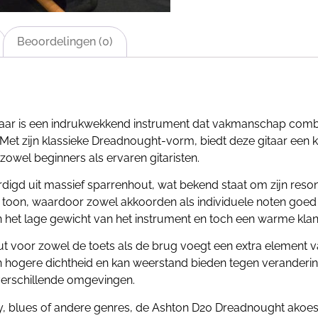
Beoordelingen (0)
taar is een indrukwekkend instrument dat vakmanschap com
 Met zijn klassieke Dreadnought-vorm, biedt deze gitaar een k
owel beginners als ervaren gitaristen.
igd uit massief sparrenhout, wat bekend staat om zijn resona
 toon, waardoor zowel akkoorden als individuele noten goed 
 het lage gewicht van het instrument en toch een warme klank
 voor zowel de toets als de brug voegt een extra element va
 een hogere dichtheid en kan weerstand bieden tegen veranderi
 verschillende omgevingen.
try, blues of andere genres, de Ashton D20 Dreadnought akoes