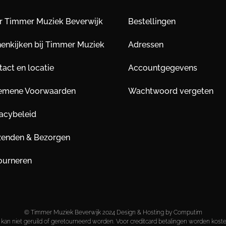
r Timmer Muziek Beverwijk
Bestellingen
nenkijken bij Timmer Muziek
Adressen
act en locatie
Accountgegevens
emene Voorwaarden
Wachtwoord vergeten
vacybeleid
zenden & Bezorgen
ourneren
© Timmer Muziek Beverwijk 2024 Design & Hosting by Computim
kan niet geruild of geretourneerd worden. Voor creditcard betalingen worden kost