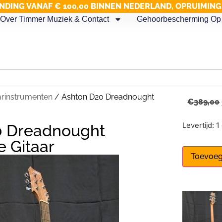
NDING VANAF € 100,00 BINNEN NEDERLAND, OPRUIMIN
Over Timmer Muziek & Contact
Gehoorbescherming Op 
arinstrumenten
/ Ashton D20 Dreadnought
€
389,00
Levertijd: 
0 Dreadnought
e Gitaar
Toevoeg