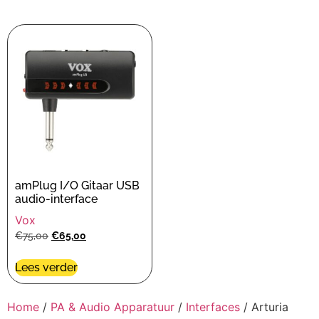
amPlug I/O Gitaar USB
audio-interface
Vox
€
75,00
€
65,00
Lees verder
Home
/
PA & Audio Apparatuur
/
Interfaces
/ Arturia