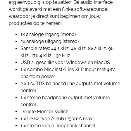
erg eenvoudig is op te zetten. De audio interface
wordt geleverd met een flinke softwarebundel
waardoor je direct kunt beginnen om jouw
producties op te nemen!
1x analoge ingang (mono)
2x analoge uitgang (stereo)
Sample rates: 44.1 kHz, 48 kHz, 88.2 kHz, 96
kHz, 176.4 kHz, 192 kHz
USB 2, geschikt voor Windows en MacOS
1 x combo Mic/Inst/Line XLR Input met 48V
phantom power
2 x 1/4 TRS balanced line outputs met volume
control
1 x stereo headphone output met volume
control
Directe Monitor switch
1 x USB2 type A hub (250mA max.)
1 x stereo virtual loopback channel