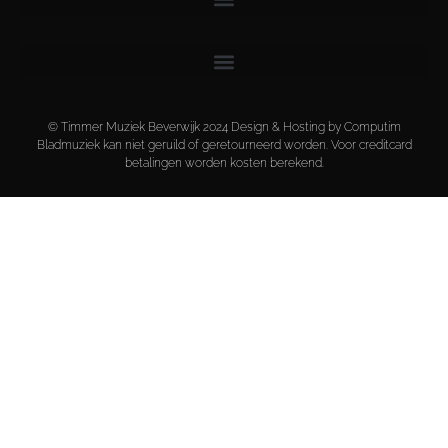
© Timmer Muziek Beverwijk 2024 Design & Hosting by Computim
Bladmuziek kan niet geruild of geretourneerd worden. Voor creditcard
betalingen worden kosten berekend.