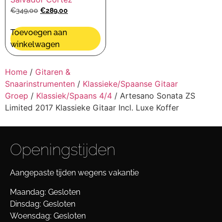
€
349,00
€
289,00
Toevoegen aan
winkelwagen
Home
/
Gitaren &
Snaarinstrumenten
/
Klassieke/Spaanse Gitaar
Groep
/
Klassiek/Spaans 4/4
/ Artesano Sonata ZS
Limited 2017 Klassieke Gitaar Incl. Luxe Koffer
Openingstijden
Aangepaste tijden wegens vakantie
Maandag: Gesloten
Dinsdag: Gesloten
Woensdag: Gesloten