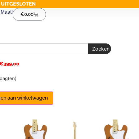
G UITGESLOTEN
Maat!
€
0,00
Zoeken
€
399,00
1 dag(en)
en aan winkelwagen