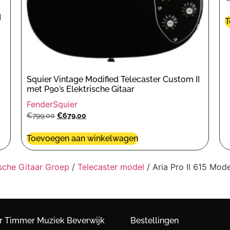
d
T
Squier Vintage Modified Telecaster Custom II
met P90’s Elektrische Gitaar
Fender
Squier
€
799,00
€
679,00
Toevoegen aan winkelwagen
ische Gitaar Groep
/
Telecaster model
/ Aria Pro II 615 Mod
r Timmer Muziek Beverwijk
Bestellingen