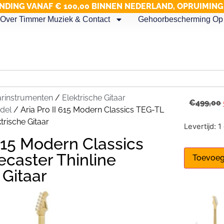
NDING VANAF € 100,00 BINNEN NEDERLAND, OPRUIMIN
Over Timmer Muziek & Contact
Gehoorbescherming Op 
arinstrumenten
/
Elektrische Gitaar
€
499,00
del
/ Aria Pro II 615 Modern Classics TEG-TL
trische Gitaar
Levertijd: 
 615 Modern Classics
ecaster Thinline
Toevoeg
 Gitaar