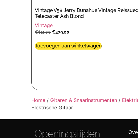
Vintage V58 Jerry Dunahue Vintage Reissue
Telecaster Ash Blond
Vintage
€
611,00
€
479,00
Toevoegen aan winkelwagen
Home
/
Gitaren & Snaarinstrumenten
/
Elektr
Elektrische Gitaar
Openingstijden
Ove