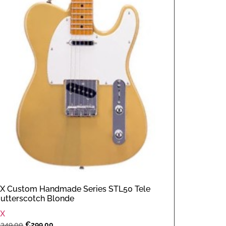
X Custom Handmade Series STL50 Tele
utterscotch Blonde
SX
€
349,00
€
299,00